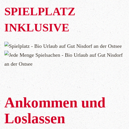
ERLEBEN
SPIELPLATZ
KINDER
INKLUSIVE
SEMINARE
WER WIR SIND
ANREISE
IMPRESSUM
Ankommen und
KONTAKT
Loslassen