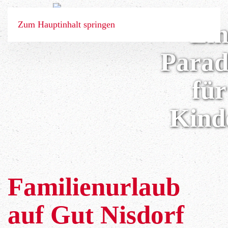
Zum Hauptinhalt springen
Ei
Parad
BUCHEN
für
ANGEBOTE
Kind
STARTSEITE
BIO WOHNEN
Familienurlaub
BIO GENUSS
auf Gut Nisdorf